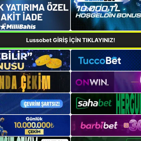
Lussobet GİRİŞ İÇİN TIKLAYINIZ!