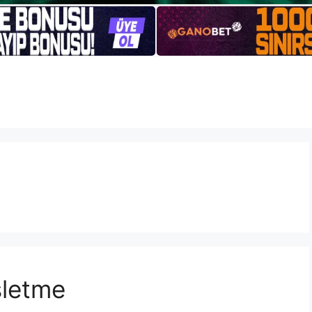
şletme