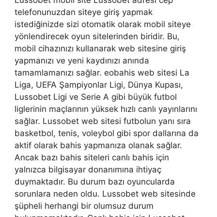
Lussobet mobil site Lussobet adresi cep
telefonunuzdan siteye giriş yapmak
istediğinizde sizi otomatik olarak mobil siteye
yönlendirecek oyun sitelerinden biridir. Bu,
mobil cihazınızı kullanarak web sitesine giriş
yapmanızı ve yeni kaydınızı anında
tamamlamanızı sağlar. eobahis web sitesi La
Liga, UEFA Şampiyonlar Ligi, Dünya Kupası,
Lussobet Ligi ve Serie A gibi büyük futbol
liglerinin maçlarının yüksek hızlı canlı yayınlarını
sağlar. Lussobet web sitesi futbolun yanı sıra
basketbol, tenis, voleybol gibi spor dallarına da
aktif olarak bahis yapmanıza olanak sağlar.
Ancak bazı bahis siteleri canlı bahis için
yalnızca bilgisayar donanımına ihtiyaç
duymaktadır. Bu durum bazı oyuncularda
sorunlara neden oldu. Lussobet web sitesinde
şüpheli herhangi bir olumsuz durum