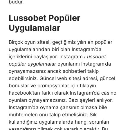
budur.
Lussobet Popüler
Uygulamalar
Birçok oyun sitesi, geçtiğimiz yılın en popüler
uygulamalarından biri olan Instagram’da
içeriklerini paylaşıyor. Instagram
Lussobet
popüler uygulamalar
oyunlarını Instagram’da
oynayamazsınız ancak sohbetleri takip
edebilirsiniz. Güncel web sitesi adresi, güncel
bonuslar ve promosyonlar için tıklayın.
Facebook’tan farklı olarak Instagram’da casino
oyunları oynayamazsınız. Bazı şeyleri anlıyor.
Instagram’da oynama şansınız olmasa bile
muhtemelen onu takip etmelisiniz. Sık
kullandığınız uygulamalarda hangi sorunları
yaşadığınızı bilmek çok yararlı olacaktır. Bu