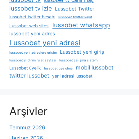
lussobet tv canli maç
lussobet tv izle
Lussobet Twitter
lussobet twitter hesabı
lussobet twitter kayıt
lussobet whatsapp
Lussobet web sitesi
lussobet yeni adres
Lussobet yeni adresi
Lussobet yeni giriş
lussobet yeni adreslere erişim
lussobet yıldırım rulet sayfası
lussobet çalışma sistemi
mobil lussobet
Lussobet üyelik
lussobet üye olma
twitter lussobet
yeni adresi lussobet
Arşivler
Temmuz 2026
Haziran 2026