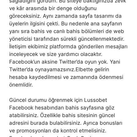
sağladığını gördüm. Bu siteye baktığınızda zevk
ve kâr arasında bir denge olduğunu
göreceksiniz. Aynı zamanda sayfa tasarımı da
üyelerin ilgisini çekti. Bu nedenle ana sayfanın
yanı sıra bahis ve canlı bahis bölümleri de web
yöneticisi tarafından sürekli güncellenmektedir.
İletişim ekibimiz platformda gönderilen mesajları
inceleyecek ve size yardımcı olacaktır.
Facebook’un aksine Twitter’da oyun yok. Yani
Twitter’da oynayamazsınız.Elbette gelirin
hesaba kaydedilmesi ve zamanında ödenmesi
önemlidir.
Güncel durumu öğrenmek için Lussobet
Facebook hesabından bahis sayfasına göz
atabilirsiniz. Özellikle bahis sitesinin güncel
adresini burada bulabilirsiniz. Ayrıca bonusları
ve promosyonları da kontrol etmelisiniz.