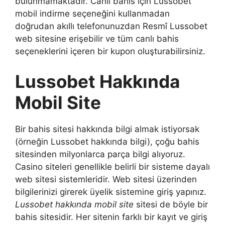
bulunmamaktadır. Canlı bahis için Lussobet
mobil indirme seçeneğini kullanmadan
doğrudan akıllı telefonunuzdan Resmî Lussobet
web sitesine erişebilir ve tüm canlı bahis
seçeneklerini içeren bir kupon oluşturabilirsiniz.
Lussobet Hakkında
Mobil Site
Bir bahis sitesi hakkında bilgi almak istiyorsak
(örneğin Lussobet hakkında bilgi), çoğu bahis
sitesinden milyonlarca parça bilgi alıyoruz.
Casino siteleri genellikle belirli bir sisteme dayalı
web sitesi sistemleridir. Web sitesi üzerinden
bilgilerinizi girerek üyelik sistemine giriş yapınız.
Lussobet hakkında mobil site
sitesi de böyle bir
bahis sitesidir. Her sitenin farklı bir kayıt ve giriş