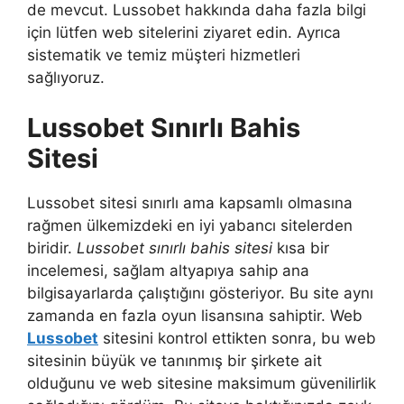
de mevcut. Lussobet hakkında daha fazla bilgi
için lütfen web sitelerini ziyaret edin. Ayrıca
sistematik ve temiz müşteri hizmetleri
sağlıyoruz.
Lussobet Sınırlı Bahis
Sitesi
Lussobet sitesi sınırlı ama kapsamlı olmasına
rağmen ülkemizdeki en iyi yabancı sitelerden
biridir.
Lussobet sınırlı bahis sitesi
kısa bir
incelemesi, sağlam altyapıya sahip ana
bilgisayarlarda çalıştığını gösteriyor. Bu site aynı
zamanda en fazla oyun lisansına sahiptir. Web
Lussobet
sitesini kontrol ettikten sonra, bu web
sitesinin büyük ve tanınmış bir şirkete ait
olduğunu ve web sitesine maksimum güvenilirlik