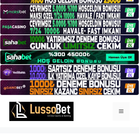
İçeriğe
atla
Menü