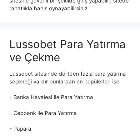
sitesine güvenli bir şekilde giriş yapabilir, sitede
rahatlıkla bahis oynayabilirsiniz.
Lussobet Para Yatırma
ve Çekme
Lussobet sitesinde dörtden fazla para yatırma
seçeneği vardır bunlardan en popülerleri ise;
- Banka Havalesi ile Para Yatırma
- Cepbank ile Para Yatırma
- Papara