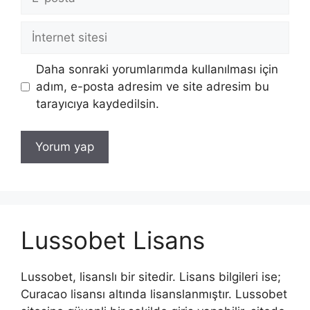
posta
İnternet
sitesi
Daha sonraki yorumlarımda kullanılması için
adım, e-posta adresim ve site adresim bu
tarayıcıya kaydedilsin.
Lussobet Lisans
Lussobet, lisanslı bir sitedir. Lisans bilgileri ise;
Curacao lisansı altında lisanslanmıştır. Lussobet