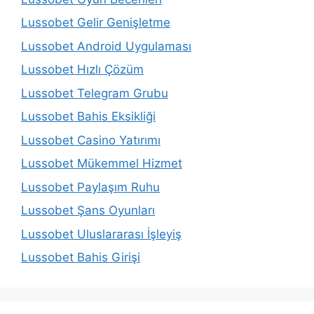
Lussobet Gelir Genişletme
Lussobet Android Uygulaması
Lussobet Hızlı Çözüm
Lussobet Telegram Grubu
Lussobet Bahis Eksikliği
Lussobet Casino Yatırımı
Lussobet Mükemmel Hizmet
Lussobet Paylaşım Ruhu
Lussobet Şans Oyunları
Lussobet Uluslararası İşleyiş
Lussobet Bahis Girişi