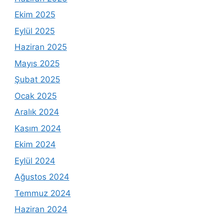
Ekim 2025
Eylül 2025
Haziran 2025
Mayıs 2025
Şubat 2025
Ocak 2025
Aralık 2024
Kasım 2024
Ekim 2024
Eylül 2024
Ağustos 2024
Temmuz 2024
Haziran 2024