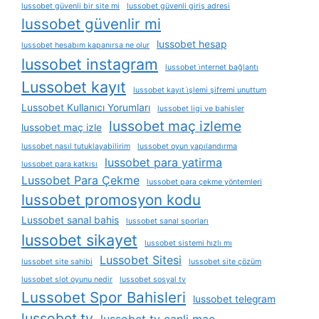
lussobet güvenli bir site mi
lussobet güvenli giriş adresi
lussobet güvenlir mi
lussobet hesap
lussobet hesabım kapanırsa ne olur
lussobet instagram
lussobet i̇nternet bağlantı
Lussobet kayıt
lussobet kayıt i̇şlemi şifremi unuttum
Lussobet Kullanıcı Yorumları
lussobet ligi ve bahisler
lussobet maç izleme
lussobet maç izle
lussobet nasıl tutuklayabilirim
lussobet oyun yapılandırma
lussobet para yatirma
lussobet para katkısı
Lussobet Para Çekme
lussobet para çekme yöntemleri
lussobet promosyon kodu
Lussobet sanal bahis
lussobet sanal sporları
lussobet sikayet
lussobet sistemi hızlı mı
Lussobet Sitesi
lussobet site sahibi
lussobet site çözüm
lussobet slot oyunu nedir
lussobet sosyal tv
Lussobet Spor Bahisleri
lussobet telegram
lussobet tv