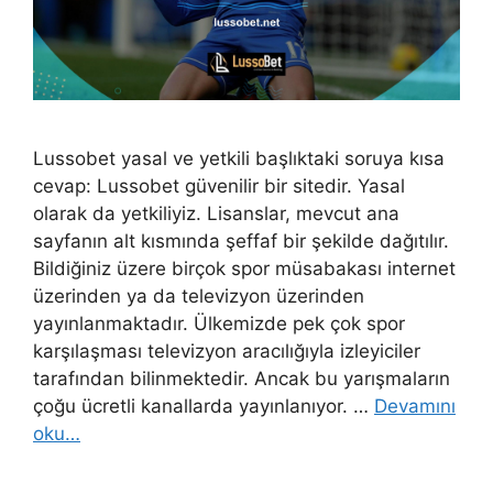
Lussobet yasal ve yetkili başlıktaki soruya kısa
cevap: Lussobet güvenilir bir sitedir. Yasal
olarak da yetkiliyiz. Lisanslar, mevcut ana
sayfanın alt kısmında şeffaf bir şekilde dağıtılır.
Bildiğiniz üzere birçok spor müsabakası internet
üzerinden ya da televizyon üzerinden
yayınlanmaktadır. Ülkemizde pek çok spor
karşılaşması televizyon aracılığıyla izleyiciler
tarafından bilinmektedir. Ancak bu yarışmaların
çoğu ücretli kanallarda yayınlanıyor. …
Devamını
oku…