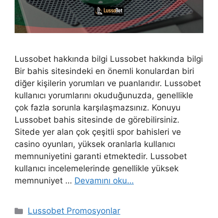
Lussobet hakkında bilgi Lussobet hakkında bilgi
Bir bahis sitesindeki en önemli konulardan biri
diğer kişilerin yorumları ve puanlarıdır. Lussobet
kullanıcı yorumlarını okuduğunuzda, genellikle
çok fazla sorunla karşılaşmazsınız. Konuyu
Lussobet bahis sitesinde de görebilirsiniz.
Sitede yer alan çok çeşitli spor bahisleri ve
casino oyunları, yüksek oranlarla kullanıcı
memnuniyetini garanti etmektedir. Lussobet
kullanıcı incelemelerinde genellikle yüksek
memnuniyet …
Devamını oku…
Kategoriler
Lussobet Promosyonlar