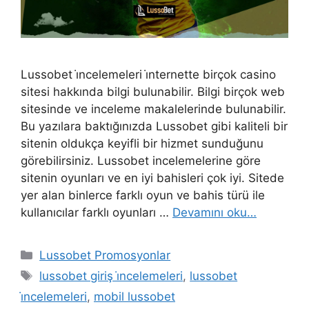
Lussobet i̇ncelemeleri i̇nternette birçok casino
sitesi hakkında bilgi bulunabilir. Bilgi birçok web
sitesinde ve inceleme makalelerinde bulunabilir.
Bu yazılara baktığınızda Lussobet gibi kaliteli bir
sitenin oldukça keyifli bir hizmet sunduğunu
görebilirsiniz. Lussobet incelemelerine göre
sitenin oyunları ve en iyi bahisleri çok iyi. Sitede
yer alan binlerce farklı oyun ve bahis türü ile
kullanıcılar farklı oyunları …
Devamını oku…
Kategoriler
Lussobet Promosyonlar
Etiketler
lussobet giriş i̇ncelemeleri
,
lussobet
i̇ncelemeleri
,
mobil lussobet