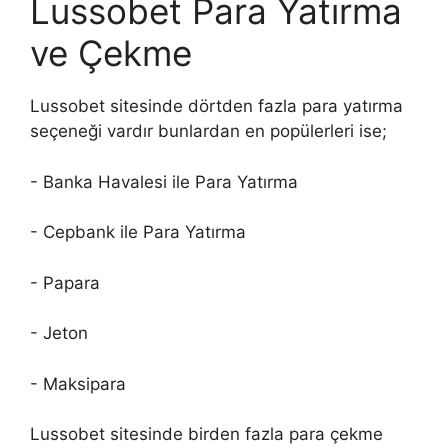
Lussobet Para Yatırma
ve Çekme
Lussobet sitesinde dörtden fazla para yatırma
seçeneği vardır bunlardan en popülerleri ise;
- Banka Havalesi ile Para Yatırma
- Cepbank ile Para Yatırma
- Papara
- Jeton
- Maksipara
Lussobet sitesinde birden fazla para çekme