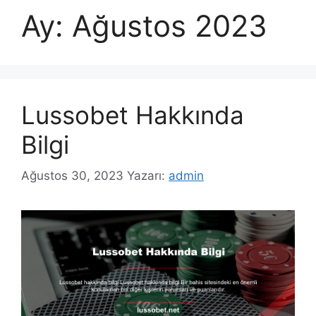
Ay:
Ağustos 2023
Lussobet Hakkında
Bilgi
Ağustos 30, 2023
Yazarı:
admin