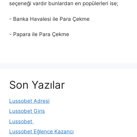
seçeneği vardır bunlardan en popülerleri ise;
- Banka Havalesi ile Para Çekme
- Papara ile Para Çekme
Son Yazılar
Lussobet Adresi
Lussobet Giriş
Lussobet
Lussobet Eğlence Kazancı