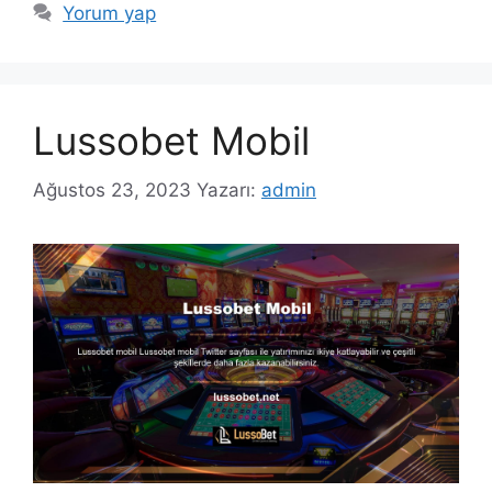
Yorum yap
Lussobet Mobil
Ağustos 23, 2023
Yazarı:
admin