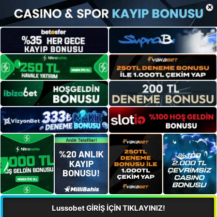
×
Lussobet GİRİŞ İÇİN TIKLAYINIZ!