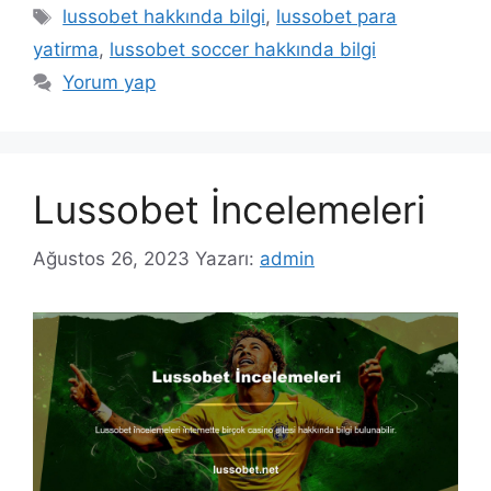
Etiketler
lussobet hakkında bilgi
,
lussobet para
yatirma
,
lussobet soccer hakkında bilgi
Yorum yap
Lussobet İncelemeleri
Ağustos 26, 2023
Yazarı:
admin