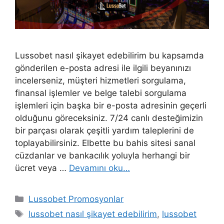
Lussobet nasıl şikayet edebilirim bu kapsamda
gönderilen e-posta adresi ile ilgili beyanınızı
incelerseniz, müşteri hizmetleri sorgulama,
finansal işlemler ve belge talebi sorgulama
işlemleri için başka bir e-posta adresinin geçerli
olduğunu göreceksiniz. 7/24 canlı desteğimizin
bir parçası olarak çeşitli yardım taleplerini de
toplayabilirsiniz. Elbette bu bahis sitesi sanal
cüzdanlar ve bankacılık yoluyla herhangi bir
ücret veya …
Devamını oku…
Kategoriler
Lussobet Promosyonlar
Etiketler
lussobet nasıl şikayet edebilirim
,
lussobet