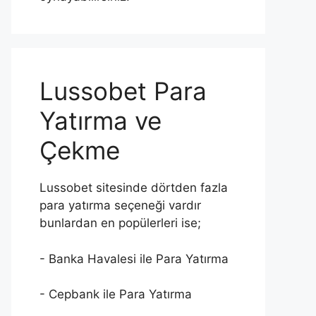
Lussobet Para
Yatırma ve
Çekme
Lussobet sitesinde dörtden fazla
para yatırma seçeneği vardır
bunlardan en popülerleri ise;
- Banka Havalesi ile Para Yatırma
- Cepbank ile Para Yatırma