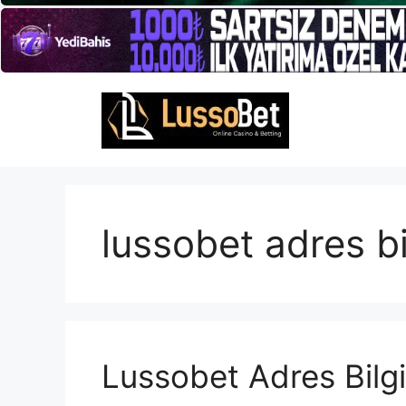
İçeriğe
atla
lussobet adres bil
Lussobet Adres Bilgi