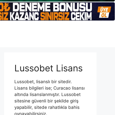
Lussobet Lisans
Lussobet, lisanslı bir sitedir.
Lisans bilgileri ise; Curacao lisansı
altında lisanslanmıştır. Lussobet
sitesine güvenli bir şekilde giriş
yapabilir, sitede rahatlıkla bahis
oynayabilirsiniz.