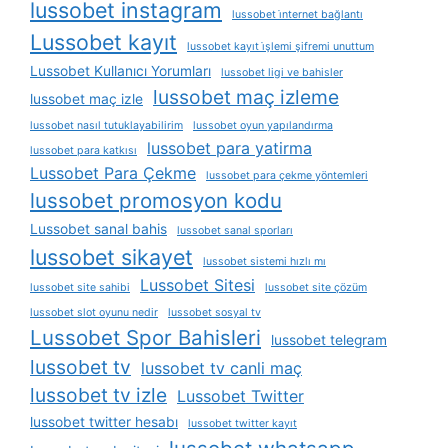
lussobet instagram
lussobet i̇nternet bağlantı
Lussobet kayıt
lussobet kayıt i̇şlemi şifremi unuttum
Lussobet Kullanıcı Yorumları
lussobet ligi ve bahisler
lussobet maç izleme
lussobet maç izle
lussobet nasıl tutuklayabilirim
lussobet oyun yapılandırma
lussobet para yatirma
lussobet para katkısı
Lussobet Para Çekme
lussobet para çekme yöntemleri
lussobet promosyon kodu
Lussobet sanal bahis
lussobet sanal sporları
lussobet sikayet
lussobet sistemi hızlı mı
Lussobet Sitesi
lussobet site sahibi
lussobet site çözüm
lussobet slot oyunu nedir
lussobet sosyal tv
Lussobet Spor Bahisleri
lussobet telegram
lussobet tv
lussobet tv canli maç
lussobet tv izle
Lussobet Twitter
lussobet twitter hesabı
lussobet twitter kayıt