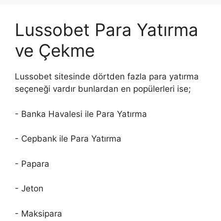
Lussobet Para Yatırma
ve Çekme
Lussobet sitesinde dörtden fazla para yatırma
seçeneği vardır bunlardan en popülerleri ise;
- Banka Havalesi ile Para Yatırma
- Cepbank ile Para Yatırma
- Papara
- Jeton
- Maksipara