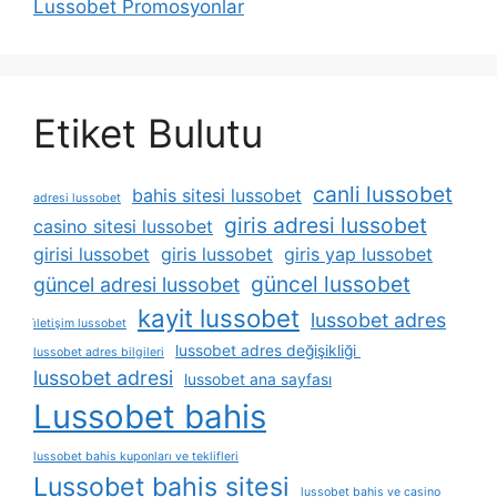
Lussobet Promosyonlar
Etiket Bulutu
canli lussobet
bahis sitesi lussobet
adresi lussobet
giris adresi lussobet
casino sitesi lussobet
girisi lussobet
giris lussobet
giris yap lussobet
güncel lussobet
güncel adresi lussobet
kayit lussobet
lussobet adres
i̇letişim lussobet
lussobet adres değişikliği
lussobet adres bilgileri
lussobet adresi
lussobet ana sayfası
Lussobet bahis
lussobet bahis kuponları ve teklifleri
Lussobet bahis sitesi
lussobet bahis ve casino