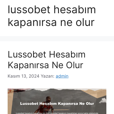
lussobet hesabım
kapanırsa ne olur
Lussobet Hesabım
Kapanırsa Ne Olur
Kasım 13, 2024
Yazarı:
admin