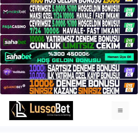
İçeriğe
atla
Menü