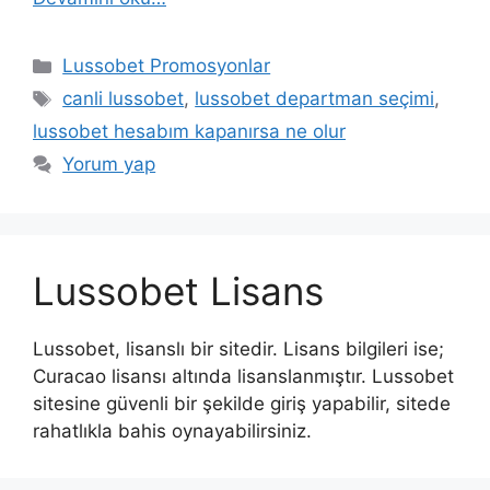
Kategoriler
Lussobet Promosyonlar
Etiketler
canli lussobet
,
lussobet departman seçimi
,
lussobet hesabım kapanırsa ne olur
Yorum yap
Lussobet Lisans
Lussobet, lisanslı bir sitedir. Lisans bilgileri ise;
Curacao lisansı altında lisanslanmıştır. Lussobet
sitesine güvenli bir şekilde giriş yapabilir, sitede
rahatlıkla bahis oynayabilirsiniz.