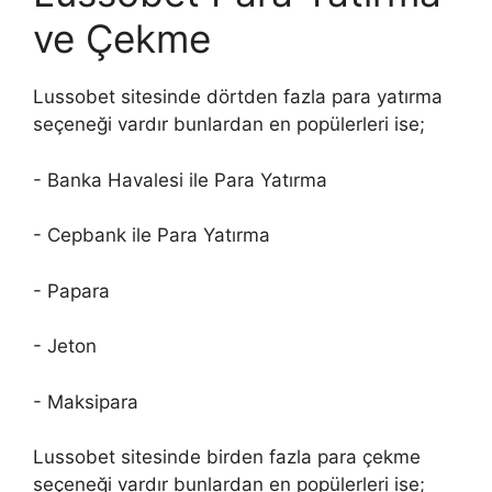
ve Çekme
Lussobet sitesinde dörtden fazla para yatırma
seçeneği vardır bunlardan en popülerleri ise;
- Banka Havalesi ile Para Yatırma
- Cepbank ile Para Yatırma
- Papara
- Jeton
- Maksipara
Lussobet sitesinde birden fazla para çekme
seçeneği vardır bunlardan en popülerleri ise;