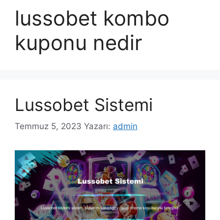
lussobet kombo
kuponu nedir
Lussobet Sistemi
Temmuz 5, 2023
Yazarı:
admin