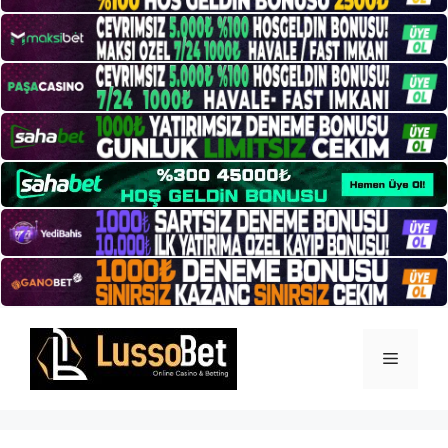
İçeriğe
atla
Menü