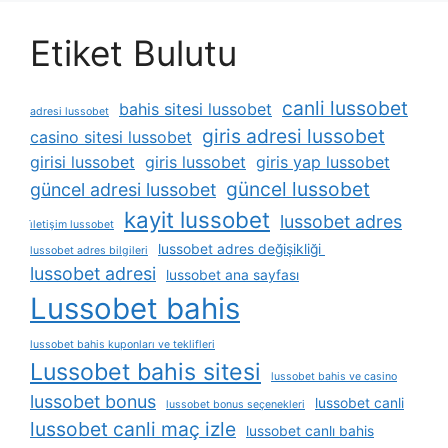
Etiket Bulutu
canli lussobet
bahis sitesi lussobet
adresi lussobet
giris adresi lussobet
casino sitesi lussobet
girisi lussobet
giris lussobet
giris yap lussobet
güncel lussobet
güncel adresi lussobet
kayit lussobet
lussobet adres
i̇letişim lussobet
lussobet adres değişikliği
lussobet adres bilgileri
lussobet adresi
lussobet ana sayfası
Lussobet bahis
lussobet bahis kuponları ve teklifleri
Lussobet bahis sitesi
lussobet bahis ve casino
lussobet bonus
lussobet canli
lussobet bonus seçenekleri
lussobet canli maç izle
lussobet canlı bahis