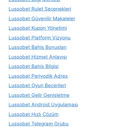
Lussobet Rulet Seçenekleri
Lussobet Güvenilir Makaleler
Lussobet Kupon Yönetimi
Lussobet Platform Vizyonu
Lussobet Bahis Bonusları
Lussobet Hizmet Anlayışı
Lussobet Bahis Bilgisi
Lussobet Periyodik Adres
Lussobet Oyun Becerileri
Lussobet Gelir Genişletme
Lussobet Android Uygulaması
Lussobet Hızlı Çözüm
Lussobet Telegram Grubu