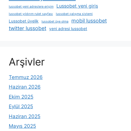
Lussobet yeni giriş
lussobet yeni adreslere erişim
lussobet yıldırım rulet sayfası
lussobet çalışma sistemi
mobil lussobet
Lussobet üyelik
lussobet üye olma
twitter lussobet
yeni adresi lussobet
Arşivler
Temmuz 2026
Haziran 2026
Ekim 2025
Eylül 2025
Haziran 2025
Mayıs 2025