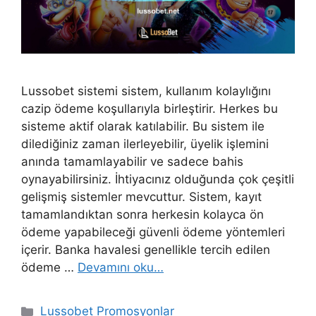
Lussobet sistemi sistem, kullanım kolaylığını
cazip ödeme koşullarıyla birleştirir. Herkes bu
sisteme aktif olarak katılabilir. Bu sistem ile
dilediğiniz zaman ilerleyebilir, üyelik işlemini
anında tamamlayabilir ve sadece bahis
oynayabilirsiniz. İhtiyacınız olduğunda çok çeşitli
gelişmiş sistemler mevcuttur. Sistem, kayıt
tamamlandıktan sonra herkesin kolayca ön
ödeme yapabileceği güvenli ödeme yöntemleri
içerir. Banka havalesi genellikle tercih edilen
ödeme …
Devamını oku…
Kategoriler
Lussobet Promosyonlar