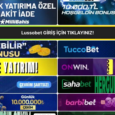
Lussobet GİRİŞ İÇİN TIKLAYINIZ!