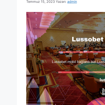
Temmuz 15, 2023
Yazarı:
admin