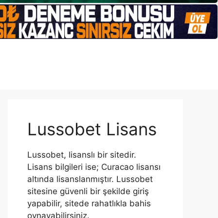
Lussobet Lisans
Lussobet, lisanslı bir sitedir.
Lisans bilgileri ise; Curacao lisansı
altında lisanslanmıştır. Lussobet
sitesine güvenli bir şekilde giriş
yapabilir, sitede rahatlıkla bahis
oynayabilirsiniz.