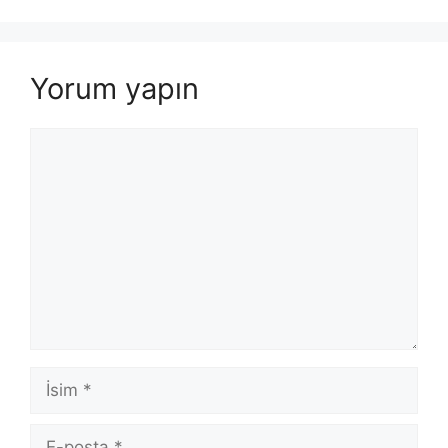
Yorum yapın
Yorum
İsim
E-