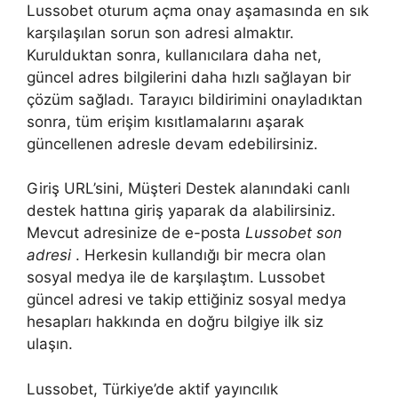
Lussobet oturum açma onay aşamasında en sık
karşılaşılan sorun son adresi almaktır.
Kurulduktan sonra, kullanıcılara daha net,
güncel adres bilgilerini daha hızlı sağlayan bir
çözüm sağladı. Tarayıcı bildirimini onayladıktan
sonra, tüm erişim kısıtlamalarını aşarak
güncellenen adresle devam edebilirsiniz.
Giriş URL’sini, Müşteri Destek alanındaki canlı
destek hattına giriş yaparak da alabilirsiniz.
Mevcut adresinize de e-posta
Lussobet son
adresi
. Herkesin kullandığı bir mecra olan
sosyal medya ile de karşılaştım. Lussobet
güncel adresi ve takip ettiğiniz sosyal medya
hesapları hakkında en doğru bilgiye ilk siz
ulaşın.
Lussobet, Türkiye’de aktif yayıncılık