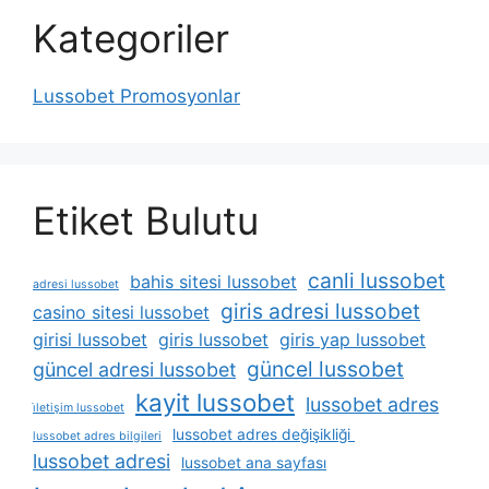
Kategoriler
Lussobet Promosyonlar
Etiket Bulutu
canli lussobet
bahis sitesi lussobet
adresi lussobet
giris adresi lussobet
casino sitesi lussobet
girisi lussobet
giris lussobet
giris yap lussobet
güncel lussobet
güncel adresi lussobet
kayit lussobet
lussobet adres
i̇letişim lussobet
lussobet adres değişikliği
lussobet adres bilgileri
lussobet adresi
lussobet ana sayfası