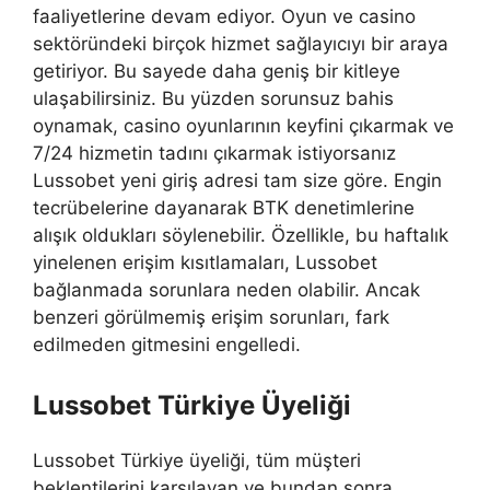
faaliyetlerine devam ediyor. Oyun ve casino
sektöründeki birçok hizmet sağlayıcıyı bir araya
getiriyor. Bu sayede daha geniş bir kitleye
ulaşabilirsiniz. Bu yüzden sorunsuz bahis
oynamak, casino oyunlarının keyfini çıkarmak ve
7/24 hizmetin tadını çıkarmak istiyorsanız
Lussobet yeni giriş adresi tam size göre. Engin
tecrübelerine dayanarak BTK denetimlerine
alışık oldukları söylenebilir. Özellikle, bu haftalık
yinelenen erişim kısıtlamaları, Lussobet
bağlanmada sorunlara neden olabilir. Ancak
benzeri görülmemiş erişim sorunları, fark
edilmeden gitmesini engelledi.
Lussobet Türkiye Üyeliği
Lussobet Türkiye üyeliği, tüm müşteri
beklentilerini karşılayan ve bundan sonra