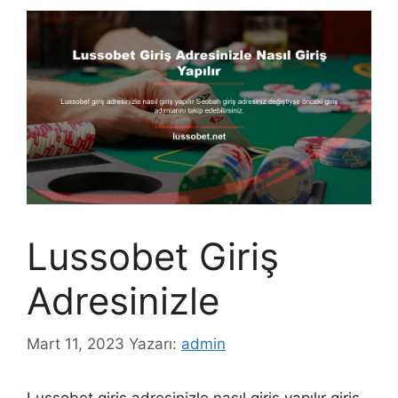
Lussobet Giriş
Adresinizle
Mart 11, 2023
Yazarı:
admin