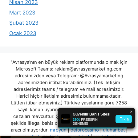
Nisan 2023
Mart 2023
Şubat 2023
Ocak 2023
"Avrasya'nın en büyük reklam platformunda olmak için
Microsoft Teams:
reklam@avrasyamarketing.com
adresimizden veya Telegram: @Avrasyamarketing
adresimizden irtibat kurabilirsiniz. (Tek iletişim
adreslerimiz teams / telegram ve mail adresimizdir.
Harici hiçbir iletişim adresimiz bulunmamaktadır.
Lütfen itibar etmeyiniz.) Türkiye yasalarına göre 7258
sayılı kanun uyarınca yasa dışı bahis oynamanın
cezaları mevcuttur. Şu an bulunduğunuz site hiç bir
şekilde illegal bahis oyunları oynatmıyor ve oynamaya
aracı olmuyordur.
mroyun
|
delorocasino
|
uluhanbet
|
yodabet
|
realbahis
|
grandsbet
|
markobet
|