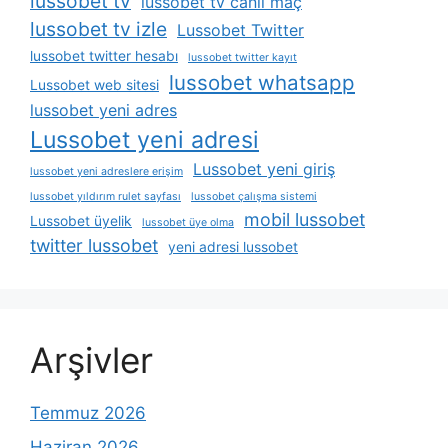
lussobet tv
lussobet tv canli maç
lussobet tv izle
Lussobet Twitter
lussobet twitter hesabı
lussobet twitter kayıt
lussobet whatsapp
Lussobet web sitesi
lussobet yeni adres
Lussobet yeni adresi
Lussobet yeni giriş
lussobet yeni adreslere erişim
lussobet yıldırım rulet sayfası
lussobet çalışma sistemi
mobil lussobet
Lussobet üyelik
lussobet üye olma
twitter lussobet
yeni adresi lussobet
Arşivler
Temmuz 2026
Haziran 2026