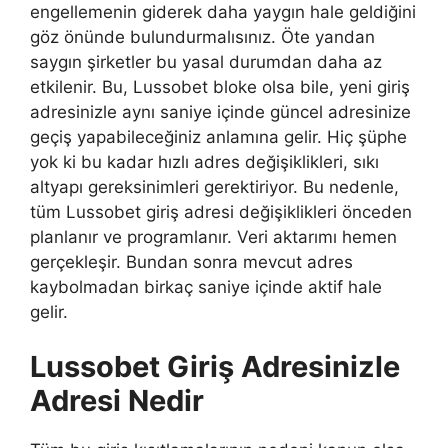
engellemenin giderek daha yaygın hale geldiğini
göz önünde bulundurmalısınız. Öte yandan
saygın şirketler bu yasal durumdan daha az
etkilenir. Bu, Lussobet bloke olsa bile, yeni giriş
adresinizle aynı saniye içinde güncel adresinize
geçiş yapabileceğiniz anlamına gelir. Hiç şüphe
yok ki bu kadar hızlı adres değişiklikleri, sıkı
altyapı gereksinimleri gerektiriyor. Bu nedenle,
tüm Lussobet giriş adresi değişiklikleri önceden
planlanır ve programlanır. Veri aktarımı hemen
gerçekleşir. Bundan sonra mevcut adres
kaybolmadan birkaç saniye içinde aktif hale
gelir.
Lussobet Giriş Adresinizle
Adresi Nedir