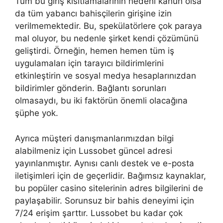
Tüm bu giriş kısıtlamalarının nedeni kanun olsa
da tüm yabancı bahisçilerin girişine izin
verilmemektedir. Bu, spekülatörlere çok paraya
mal oluyor, bu nedenle şirket kendi çözümünü
geliştirdi. Örneğin, hemen hemen tüm iş
uygulamaları için tarayıcı bildirimlerini
etkinleştirin ve sosyal medya hesaplarınızdan
bildirimler gönderin. Bağlantı sorunları
olmasaydı, bu iki faktörün önemli olacağına
şüphe yok.
Ayrıca müşteri danışmanlarımızdan bilgi
alabilmeniz için Lussobet güncel adresi
yayınlanmıştır. Aynısı canlı destek ve e-posta
iletişimleri için de geçerlidir. Bağımsız kaynaklar,
bu popüler casino sitelerinin adres bilgilerini de
paylaşabilir. Sorunsuz bir bahis deneyimi için
7/24 erişim şarttır. Lussobet bu kadar çok