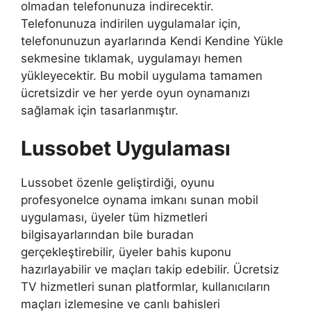
olmadan telefonunuza indirecektir.
Telefonunuza indirilen uygulamalar için,
telefonunuzun ayarlarında Kendi Kendine Yükle
sekmesine tıklamak, uygulamayı hemen
yükleyecektir. Bu mobil uygulama tamamen
ücretsizdir ve her yerde oyun oynamanızı
sağlamak için tasarlanmıştır.
Lussobet Uygulaması
Lussobet özenle geliştirdiği, oyunu
profesyonelce oynama imkanı sunan mobil
uygulaması, üyeler tüm hizmetleri
bilgisayarlarından bile buradan
gerçekleştirebilir, üyeler bahis kuponu
hazırlayabilir ve maçları takip edebilir. Ücretsiz
TV hizmetleri sunan platformlar, kullanıcıların
maçları izlemesine ve canlı bahisleri