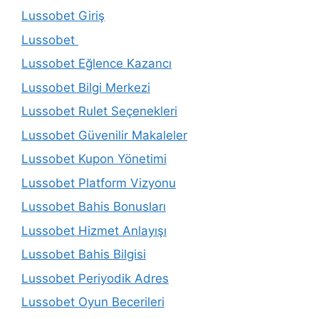
Lussobet Giriş
Lussobet
Lussobet Eğlence Kazancı
Lussobet Bilgi Merkezi
Lussobet Rulet Seçenekleri
Lussobet Güvenilir Makaleler
Lussobet Kupon Yönetimi
Lussobet Platform Vizyonu
Lussobet Bahis Bonusları
Lussobet Hizmet Anlayışı
Lussobet Bahis Bilgisi
Lussobet Periyodik Adres
Lussobet Oyun Becerileri