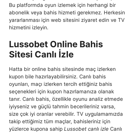
Bu platformda oyun izlemek için herhangi bir
abonelik veya bahis hizmeti gerekmez. Herkesin
yararlanması için web sitesini ziyaret edin ve TV
hizmetini izleyin.
Lussobet Online Bahis
Sitesi Canlı İzle
Hatta bir online bahis sitesinde maç izlerken
kupon bile hazırlayabilirsiniz. Canlı bahis
oyunları, maçı izlerken tercih ettiğiniz bahis
seçenekleri için kupon hazırlamanıza olanak
tanır. Canlı bahis, özellikle oyunu analiz etmede
iyiyseniz ve güçlü tahmin becerileriniz varsa,
size çok iyi oranlar verebilir. TV uygulamamızda
takip ettiğimiz tüm maçlar, bahisleriniz için
yüzlerce kupona sahip
Lussobet canlı izle
Canlı