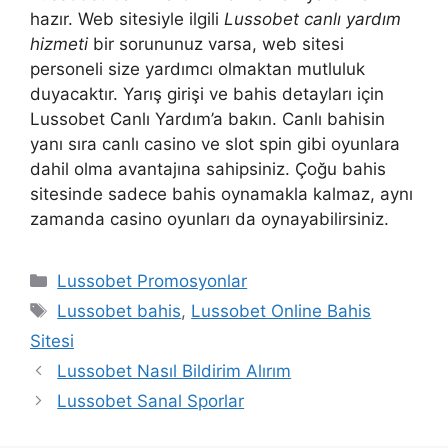
hazır. Web sitesiyle ilgili
Lussobet canlı yardım
hizmeti
bir sorununuz varsa, web sitesi
personeli size yardımcı olmaktan mutluluk
duyacaktır. Yarış girişi ve bahis detayları için
Lussobet Canlı Yardım’a bakın. Canlı bahisin
yanı sıra canlı casino ve slot spin gibi oyunlara
dahil olma avantajına sahipsiniz. Çoğu bahis
sitesinde sadece bahis oynamakla kalmaz, aynı
zamanda casino oyunları da oynayabilirsiniz.
Kategoriler
Lussobet Promosyonlar
Etiketler
Lussobet bahis
,
Lussobet Online Bahis
Sitesi
Lussobet Nasıl Bildirim Alırım
Lussobet Sanal Sporlar