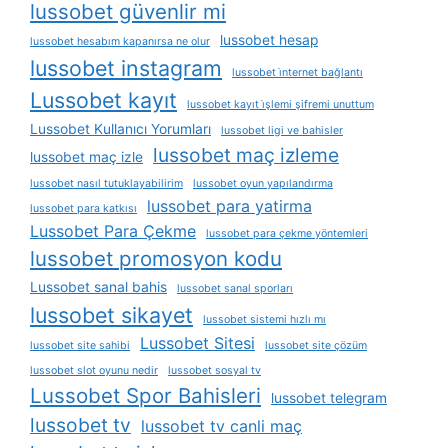
lussobet güvenlir mi
lussobet hesap
lussobet hesabım kapanırsa ne olur
lussobet instagram
lussobet i̇nternet bağlantı
Lussobet kayıt
lussobet kayıt i̇şlemi şifremi unuttum
Lussobet Kullanıcı Yorumları
lussobet ligi ve bahisler
lussobet maç izleme
lussobet maç izle
lussobet nasıl tutuklayabilirim
lussobet oyun yapılandırma
lussobet para yatirma
lussobet para katkısı
Lussobet Para Çekme
lussobet para çekme yöntemleri
lussobet promosyon kodu
Lussobet sanal bahis
lussobet sanal sporları
lussobet sikayet
lussobet sistemi hızlı mı
Lussobet Sitesi
lussobet site sahibi
lussobet site çözüm
lussobet slot oyunu nedir
lussobet sosyal tv
Lussobet Spor Bahisleri
lussobet telegram
lussobet tv
lussobet tv canli maç