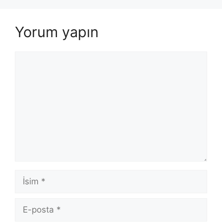
Yorum yapın
Yorum
İsim
E-
posta