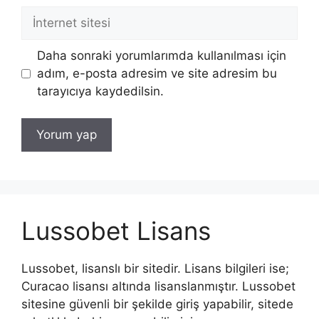
İnternet
sitesi
Daha sonraki yorumlarımda kullanılması için
adım, e-posta adresim ve site adresim bu
tarayıcıya kaydedilsin.
Lussobet Lisans
Lussobet, lisanslı bir sitedir. Lisans bilgileri ise;
Curacao lisansı altında lisanslanmıştır. Lussobet
sitesine güvenli bir şekilde giriş yapabilir, sitede