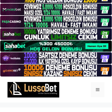
İçeriğe
atla
Menü