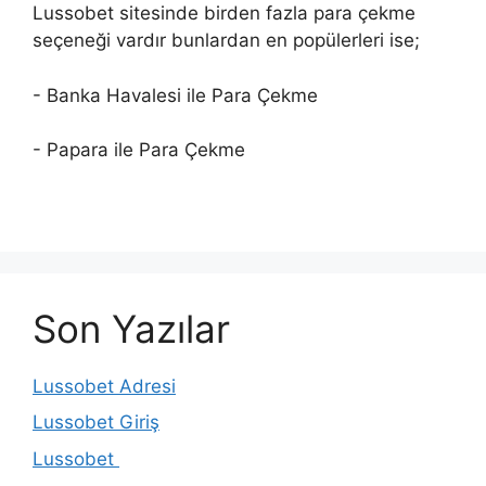
Lussobet sitesinde birden fazla para çekme
seçeneği vardır bunlardan en popülerleri ise;
- Banka Havalesi ile Para Çekme
- Papara ile Para Çekme
Son Yazılar
Lussobet Adresi
Lussobet Giriş
Lussobet