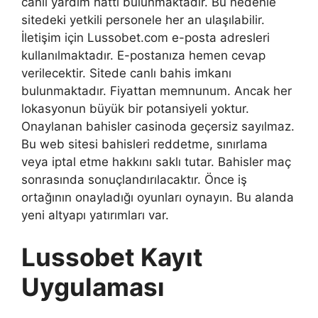
canlı yardım hattı bulunmaktadır. Bu nedenle
sitedeki yetkili personele her an ulaşılabilir.
İletişim için Lussobet.com e-posta adresleri
kullanılmaktadır. E-postanıza hemen cevap
verilecektir. Sitede canlı bahis imkanı
bulunmaktadır. Fiyattan memnunum. Ancak her
lokasyonun büyük bir potansiyeli yoktur.
Onaylanan bahisler casinoda geçersiz sayılmaz.
Bu web sitesi bahisleri reddetme, sınırlama
veya iptal etme hakkını saklı tutar. Bahisler maç
sonrasında sonuçlandırılacaktır. Önce iş
ortağının onayladığı oyunları oynayın. Bu alanda
yeni altyapı yatırımları var.
Lussobet Kayıt
Uygulaması