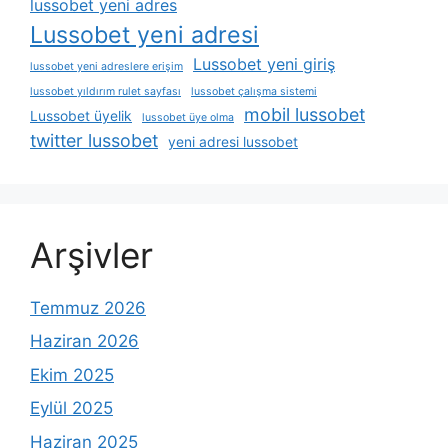
lussobet yeni adres
Lussobet yeni adresi
Lussobet yeni giriş
lussobet yeni adreslere erişim
lussobet yıldırım rulet sayfası
lussobet çalışma sistemi
mobil lussobet
Lussobet üyelik
lussobet üye olma
twitter lussobet
yeni adresi lussobet
Arşivler
Temmuz 2026
Haziran 2026
Ekim 2025
Eylül 2025
Haziran 2025