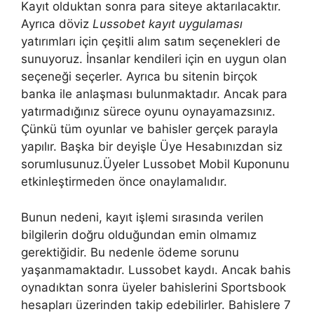
Kayıt olduktan sonra para siteye aktarılacaktır.
Ayrıca döviz
Lussobet kayıt uygulaması
yatırımları için çeşitli alım satım seçenekleri de
sunuyoruz. İnsanlar kendileri için en uygun olan
seçeneği seçerler. Ayrıca bu sitenin birçok
banka ile anlaşması bulunmaktadır. Ancak para
yatırmadığınız sürece oyunu oynayamazsınız.
Çünkü tüm oyunlar ve bahisler gerçek parayla
yapılır. Başka bir deyişle Üye Hesabınızdan siz
sorumlusunuz.Üyeler Lussobet Mobil Kuponunu
etkinleştirmeden önce onaylamalıdır.
Bunun nedeni, kayıt işlemi sırasında verilen
bilgilerin doğru olduğundan emin olmamız
gerektiğidir. Bu nedenle ödeme sorunu
yaşanmamaktadır. Lussobet kaydı. Ancak bahis
oynadıktan sonra üyeler bahislerini Sportsbook
hesapları üzerinden takip edebilirler. Bahislere 7