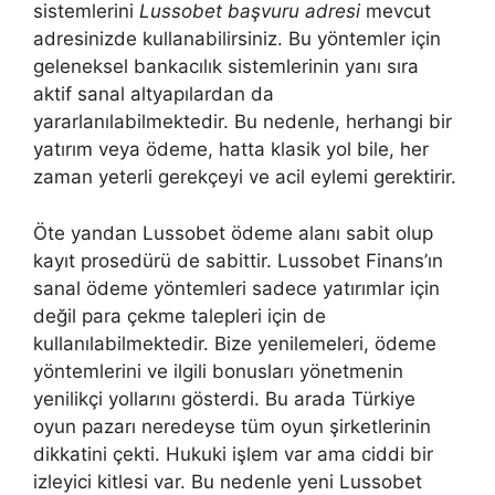
sistemlerini
Lussobet başvuru adresi
mevcut
adresinizde kullanabilirsiniz. Bu yöntemler için
geleneksel bankacılık sistemlerinin yanı sıra
aktif sanal altyapılardan da
yararlanılabilmektedir. Bu nedenle, herhangi bir
yatırım veya ödeme, hatta klasik yol bile, her
zaman yeterli gerekçeyi ve acil eylemi gerektirir.
Öte yandan Lussobet ödeme alanı sabit olup
kayıt prosedürü de sabittir. Lussobet Finans’ın
sanal ödeme yöntemleri sadece yatırımlar için
değil para çekme talepleri için de
kullanılabilmektedir. Bize yenilemeleri, ödeme
yöntemlerini ve ilgili bonusları yönetmenin
yenilikçi yollarını gösterdi. Bu arada Türkiye
oyun pazarı neredeyse tüm oyun şirketlerinin
dikkatini çekti. Hukuki işlem var ama ciddi bir
izleyici kitlesi var. Bu nedenle yeni Lussobet