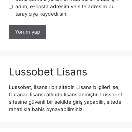
adım, e-posta adresim ve site adresim bu
tarayıcıya kaydedilsin.
Lussobet Lisans
Lussobet, lisanslı bir sitedir. Lisans bilgileri ise;
Curacao lisansı altında lisanslanmıştır. Lussobet
sitesine güvenli bir şekilde giriş yapabilir, sitede
rahatlıkla bahis oynayabilirsiniz.