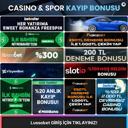
×
Lussobet GİRİŞ İÇİN TIKLAYINIZ!