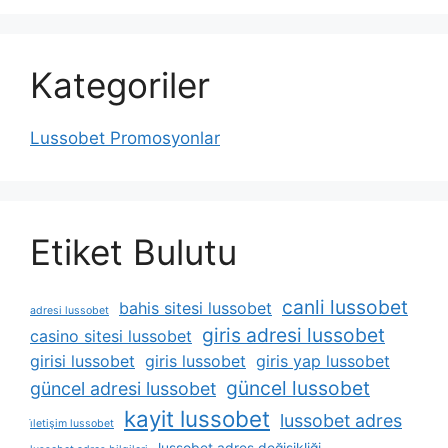
Kategoriler
Lussobet Promosyonlar
Etiket Bulutu
canli lussobet
bahis sitesi lussobet
adresi lussobet
giris adresi lussobet
casino sitesi lussobet
girisi lussobet
giris lussobet
giris yap lussobet
güncel lussobet
güncel adresi lussobet
kayit lussobet
lussobet adres
i̇letişim lussobet