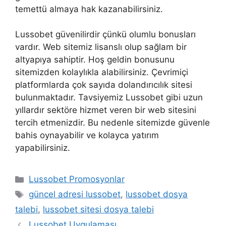
temettü almaya hak kazanabilirsiniz.
Lussobet güvenilirdir çünkü olumlu bonusları
vardır. Web sitemiz lisanslı olup sağlam bir
altyapıya sahiptir. Hoş geldin bonusunu
sitemizden kolaylıkla alabilirsiniz. Çevrimiçi
platformlarda çok sayıda dolandırıcılık sitesi
bulunmaktadır. Tavsiyemiz Lussobet gibi uzun
yıllardır sektöre hizmet veren bir web sitesini
tercih etmenizdir. Bu nedenle sitemizde güvenle
bahis oynayabilir ve kolayca yatırım
yapabilirsiniz.
Kategoriler
Lussobet Promosyonlar
Etiketler
güncel adresi lussobet
,
lussobet dosya
talebi
,
lussobet sitesi dosya talebi
Lussobet Uygulaması