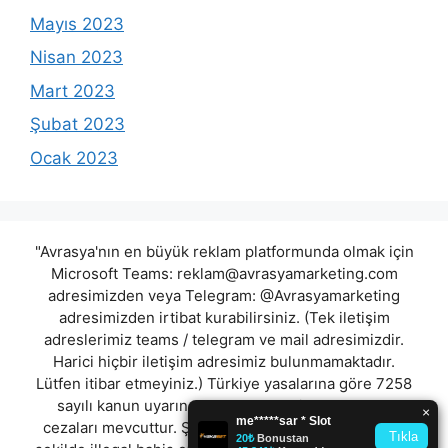
Mayıs 2023
Nisan 2023
Mart 2023
Şubat 2023
Ocak 2023
"Avrasya'nın en büyük reklam platformunda olmak için
Microsoft Teams:
reklam@avrasyamarketing.com
adresimizden veya Telegram: @Avrasyamarketing
adresimizden irtibat kurabilirsiniz. (Tek iletişim
adreslerimiz teams / telegram ve mail adresimizdir.
Harici hiçbir iletişim adresimiz bulunmamaktadır.
Lütfen itibar etmeyiniz.) Türkiye yasalarına göre 7258
sayılı kanun uyarınca yasa dışı bahis oynamanın
cezaları mevcuttur. Şu an bulunduğunuz site hiç bir