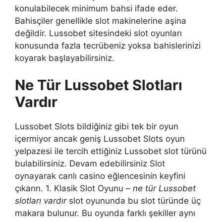
konulabilecek minimum bahsi ifade eder.
Bahisçiler genellikle slot makinelerine aşina
değildir. Lussobet sitesindeki slot oyunları
konusunda fazla tecrübeniz yoksa bahislerinizi
koyarak başlayabilirsiniz.
Ne Tür Lussobet Slotları
Vardır
Lussobet Slots bildiğiniz gibi tek bir oyun
içermiyor ancak geniş Lussobet Slots oyun
yelpazesi ile tercih ettiğiniz Lussobet slot türünü
bulabilirsiniz. Devam edebilirsiniz Slot
oynayarak canlı casino eğlencesinin keyfini
çıkarın. 1. Klasik Slot Oyunu –
ne tür Lussobet
slotları vardır
slot oyununda bu slot türünde üç
makara bulunur. Bu oyunda farklı şekiller aynı