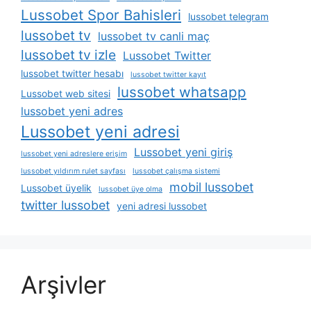
Lussobet Spor Bahisleri
lussobet telegram
lussobet tv
lussobet tv canli maç
lussobet tv izle
Lussobet Twitter
lussobet twitter hesabı
lussobet twitter kayıt
lussobet whatsapp
Lussobet web sitesi
lussobet yeni adres
Lussobet yeni adresi
Lussobet yeni giriş
lussobet yeni adreslere erişim
lussobet yıldırım rulet sayfası
lussobet çalışma sistemi
mobil lussobet
Lussobet üyelik
lussobet üye olma
twitter lussobet
yeni adresi lussobet
Arşivler