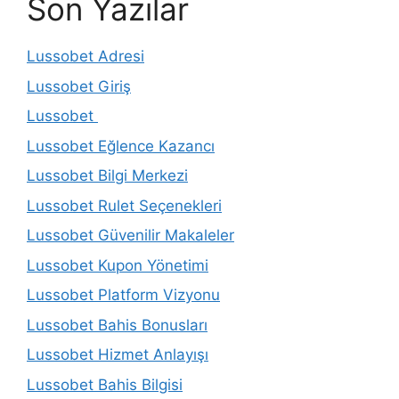
Son Yazılar
Lussobet Adresi
Lussobet Giriş
Lussobet
Lussobet Eğlence Kazancı
Lussobet Bilgi Merkezi
Lussobet Rulet Seçenekleri
Lussobet Güvenilir Makaleler
Lussobet Kupon Yönetimi
Lussobet Platform Vizyonu
Lussobet Bahis Bonusları
Lussobet Hizmet Anlayışı
Lussobet Bahis Bilgisi