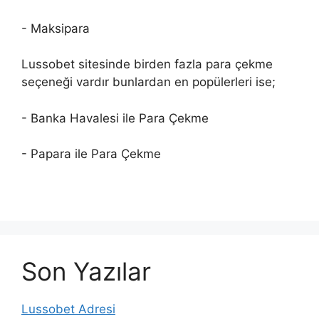
- Maksipara
Lussobet sitesinde birden fazla para çekme
seçeneği vardır bunlardan en popülerleri ise;
- Banka Havalesi ile Para Çekme
- Papara ile Para Çekme
Son Yazılar
Lussobet Adresi