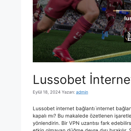
Lussobet İnterne
Eylül 18, 2024
Yazarı:
admin
Lussobet internet bağlantı i̇nternet bağlan
kapalı mı? Bu makalede özetlenen işaretle
yönlendirin. Bir VPN uzantısı fark edebili
etkin olmayan düğme devre dışı bırakılır. 