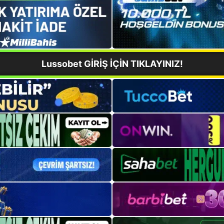
Lussobet GİRİŞ İÇİN TIKLAYINIZ!