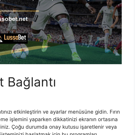
t Bağlantı
tınızı etkinleştirin ve ayarlar menüsüne gidin. Fırın
me işlemini yaparken dikkatinizi ekranın ortasına
rsiniz. Çoğu durumda onay kutusu işaretlenir veya
Sisteminizi başlatmak için bu programları