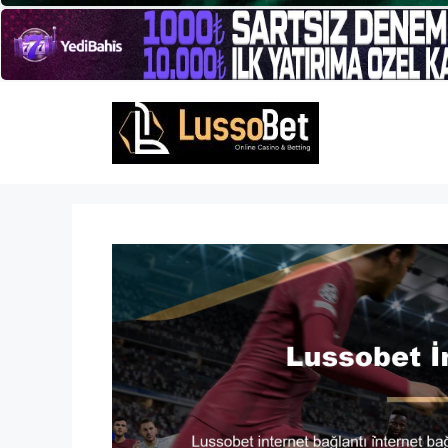
İçeriğe
atla