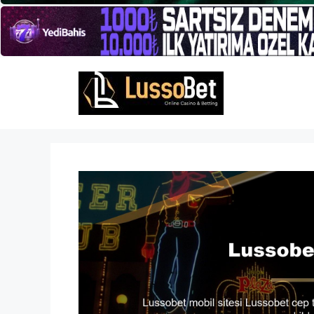
İçeriğe
atla