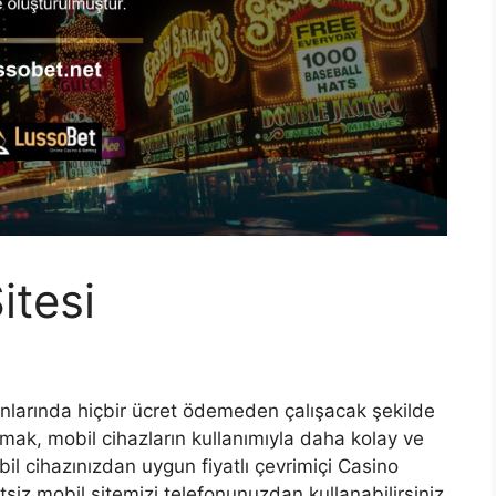
itesi
nlarında hiçbir ücret ödemeden çalışacak şekilde
açmak, mobil cihazların kullanımıyla daha kolay ve
bil cihazınızdan uygun fiyatlı çevrimiçi Casino
tsiz mobil sitemizi telefonunuzdan kullanabilirsiniz