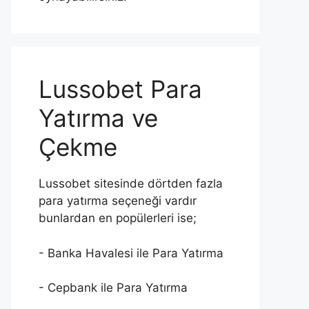
Lussobet Para
Yatırma ve
Çekme
Lussobet sitesinde dörtden fazla
para yatırma seçeneği vardır
bunlardan en popülerleri ise;
- Banka Havalesi ile Para Yatırma
- Cepbank ile Para Yatırma