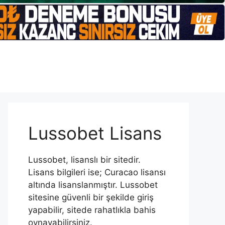
Lussobet Lisans
Lussobet, lisanslı bir sitedir.
Lisans bilgileri ise; Curacao lisansı
altında lisanslanmıştır. Lussobet
sitesine güvenli bir şekilde giriş
yapabilir, sitede rahatlıkla bahis
oynayabilirsiniz.