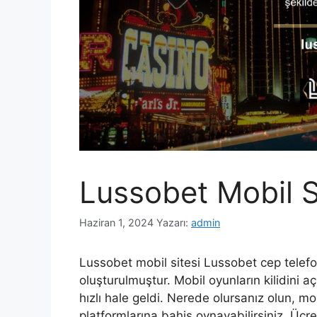
Lussobet Mobil S
Haziran 1, 2024
Yazarı:
admin
Lussobet mobil sitesi Lussobet cep telefo
oluşturulmuştur. Mobil oyunların kilidini 
hızlı hale geldi. Nerede olursanız olun, mo
platformlarına bahis oynayabilirsiniz. Ücre