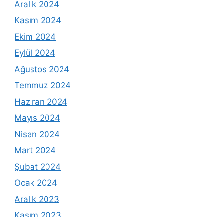
Aralık 2024
Kasım 2024
Ekim 2024
Eylül 2024
Ağustos 2024
Temmuz 2024
Haziran 2024
Mayıs 2024
Nisan 2024
Mart 2024
Şubat 2024
Ocak 2024
Aralık 2023
Kasım 2023