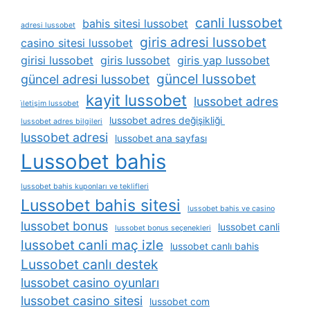
canli lussobet
bahis sitesi lussobet
adresi lussobet
giris adresi lussobet
casino sitesi lussobet
girisi lussobet
giris lussobet
giris yap lussobet
güncel lussobet
güncel adresi lussobet
kayit lussobet
lussobet adres
i̇letişim lussobet
lussobet adres değişikliği
lussobet adres bilgileri
lussobet adresi
lussobet ana sayfası
Lussobet bahis
lussobet bahis kuponları ve teklifleri
Lussobet bahis sitesi
lussobet bahis ve casino
lussobet bonus
lussobet canli
lussobet bonus seçenekleri
lussobet canli maç izle
lussobet canlı bahis
Lussobet canlı destek
lussobet casino oyunları
lussobet casino sitesi
lussobet com