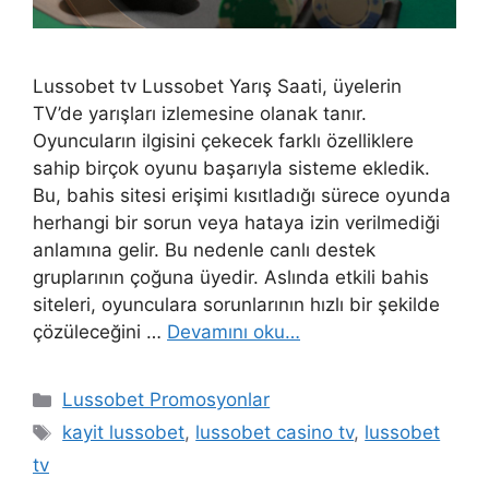
Lussobet tv Lussobet Yarış Saati, üyelerin
TV’de yarışları izlemesine olanak tanır.
Oyuncuların ilgisini çekecek farklı özelliklere
sahip birçok oyunu başarıyla sisteme ekledik.
Bu, bahis sitesi erişimi kısıtladığı sürece oyunda
herhangi bir sorun veya hataya izin verilmediği
anlamına gelir. Bu nedenle canlı destek
gruplarının çoğuna üyedir. Aslında etkili bahis
siteleri, oyunculara sorunlarının hızlı bir şekilde
çözüleceğini …
Devamını oku…
Kategoriler
Lussobet Promosyonlar
Etiketler
kayit lussobet
,
lussobet casino tv
,
lussobet
tv