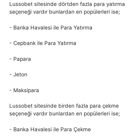
Lussobet sitesinde dörtden fazla para yatırma
seçeneği vardır bunlardan en popülerleri ise;
- Banka Havalesi ile Para Yatırma
- Cepbank ile Para Yatırma
- Papara
- Jeton
- Maksipara
Lussobet sitesinde birden fazla para çekme
seçeneği vardır bunlardan en popülerleri ise;
- Banka Havalesi ile Para Çekme