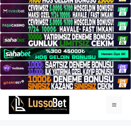
İçeriğe
atla
Menü