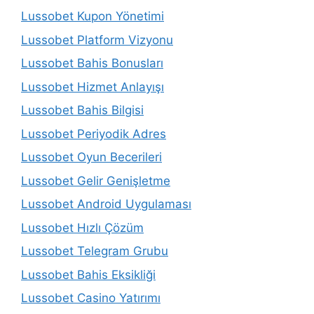
Lussobet Kupon Yönetimi
Lussobet Platform Vizyonu
Lussobet Bahis Bonusları
Lussobet Hizmet Anlayışı
Lussobet Bahis Bilgisi
Lussobet Periyodik Adres
Lussobet Oyun Becerileri
Lussobet Gelir Genişletme
Lussobet Android Uygulaması
Lussobet Hızlı Çözüm
Lussobet Telegram Grubu
Lussobet Bahis Eksikliği
Lussobet Casino Yatırımı